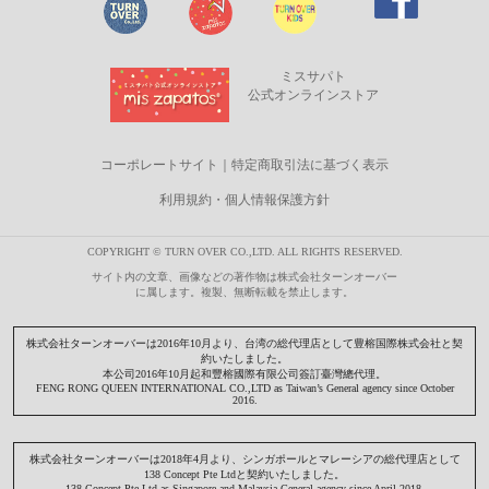
ミスサパト
公式オンラインストア
コーポレートサイト
｜
特定商取引法に基づく表示
利用規約・個人情報保護方針
COPYRIGHT © TURN OVER CO.,LTD. ALL RIGHTS RESERVED.
サイト内の文章、画像などの著作物は株式会社ターンオーバー
に属します。複製、無断転載を禁止します。
株式会社ターンオーバーは2016年10月より、台湾の総代理店として豊榕国際株式会社と契
約いたしました。
本公司2016年10月起和豐榕國際有限公司簽訂臺灣總代理。
FENG RONG QUEEN INTERNATIONAL CO.,LTD as Taiwan’s General agency since October
2016.
株式会社ターンオーバーは2018年4月より、シンガポールとマレーシアの総代理店として
138 Concept Pte Ltdと契約いたしました。
138 Concept Pte Ltd as Singapore and Malaysia General agency since April 2018.