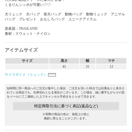
くるりんシッポが可愛い♡♡
犬リュック 犬バッグ 柴犬バッグ 動物バッグ 動物リュック アニマル
バッグ プレゼント おもしろバッグ ユニークアイテム
原産国：THAILAND
素材：スウェット・ナイロン
アイテムサイズ
サイズ
高さ
幅
マチ
41
31
12
サイズガイド（リュック）
短時間に同一商品へのご注文が集中した場合、ご注文を頂いた時点では在庫ありと表示さ
れている商品でも、在庫切れとなる場合がございます。この場合、誠に勝手ながらその旨
をメールにてご連絡した上でキャンセル手続きをとらせて頂きます。
特定商取引法に基づく表記(返品など)
※実際の商品の色が、画面上の色と
微妙に異なることがございます。