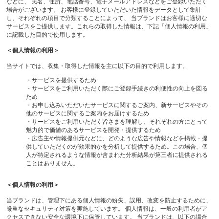
などに、 氏名、住所、電話番号、電子メールアドレスなどをご登録いただく
場合がございます。 お客様に登録していただいた情報をデータとして集計
し、それぞれの項目で分類することによって、 当ブランドはお客様に適切な
サービスをご提供します。これらの取得した情報は、下記「個人情報の利用」
に記載した目的で使用します。
＜個人情報の利用＞
当サイトでは、収集・取得した情報を主に以下の目的で利用します。
・サービスを提供するため
・サービスをご利用いただく際にご登録手続きの利便性の向上を図る
ため
・お申し込みいただいたサービスに関するご案内、新サービスやその
他のサービスに関するご案内をお届けするため
・サービスをご利用いただく皆さまを理解し、それぞれの方にとって
魅力的で価値のあるサービスを開発・提供するため
・広告主や情報提供元などに、どのような広告や情報などを掲載・提
供していただくのが効果的かを分析して提供するため。この場合、個
人が特定されるような情報が含まれた分析結果が第三者に提供される
ことはありません。
＜個人情報の利用＞
当ブランドは、管理下にある個人情報の紛失、誤用、改変を防止するために、
厳重なセキュリティ対策を実施しています。 個人情報は、一般の利用者がア
クセスできない安全な環境下に保管しています。 当ブランドは、以下の場合