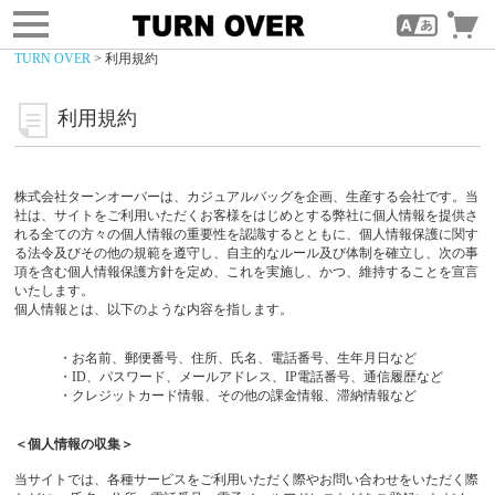
toggle
navigation
TURN OVER
> 利用規約
利用規約
株式会社ターンオーバーは、カジュアルバッグを企画、生産する会社です。当
社は、サイトをご利用いただくお客様をはじめとする弊社に個人情報を提供さ
れる全ての方々の個人情報の重要性を認識するとともに、個人情報保護に関す
る法令及びその他の規範を遵守し、自主的なルール及び体制を確立し、次の事
項を含む個人情報保護方針を定め、これを実施し、かつ、維持することを宣言
いたします。
個人情報とは、以下のような内容を指します。
・お名前、郵便番号、住所、氏名、電話番号、生年月日など
・ID、パスワード、メールアドレス、IP電話番号、通信履歴など
・クレジットカード情報、その他の課金情報、滞納情報など
＜個人情報の収集＞
当サイトでは、各種サービスをご利用いただく際やお問い合わせをいただく際