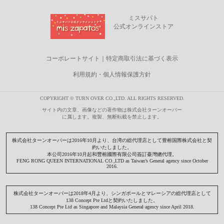
ミスサパト
公式オンラインストア
コーポレートサイト
｜
特定商取引法に基づく表示
利用規約・個人情報保護方針
COPYRIGHT © TURN OVER CO.,LTD. ALL RIGHTS RESERVED.
サイト内の文章、画像などの著作物は株式会社ターンオーバー
に属します。複製、無断転載を禁止します。
株式会社ターンオーバーは2016年10月より、台湾の総代理店として豊榕国際株式会社と契
約いたしました。
本公司2016年10月起和豐榕國際有限公司簽訂臺灣總代理。
FENG RONG QUEEN INTERNATIONAL CO.,LTD as Taiwan’s General agency since October
2016.
株式会社ターンオーバーは2018年4月より、シンガポールとマレーシアの総代理店として
138 Concept Pte Ltdと契約いたしました。
138 Concept Pte Ltd as Singapore and Malaysia General agency since April 2018.