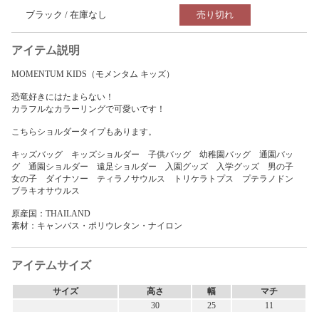
ブラック / 在庫なし
売り切れ
アイテム説明
MOMENTUM KIDS（モメンタム キッズ）
恐竜好きにはたまらない！
カラフルなカラーリングで可愛いです！
こちらショルダータイプもあります。
キッズバッグ キッズショルダー 子供バッグ 幼稚園バッグ 通園バッ
グ 通園ショルダー 遠足ショルダー 入園グッズ 入学グッズ 男の子
女の子 ダイナソー ティラノサウルス トリケラトプス プテラノドン
ブラキオサウルス
原産国：THAILAND
素材：キャンバス・ポリウレタン・ナイロン
アイテムサイズ
サイズ
高さ
幅
マチ
30
25
11