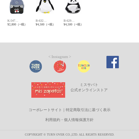
K-547…
B-632…
B-629…
¥2,800（+税）
¥4,500（+税）
¥4,500（+税）
< Instagram >
ミスサパト
公式オンラインストア
コーポレートサイト
｜
特定商取引法に基づく表示
利用規約・個人情報保護方針
COPYRIGHT © TURN OVER CO.,LTD. ALL RIGHTS RESERVED.