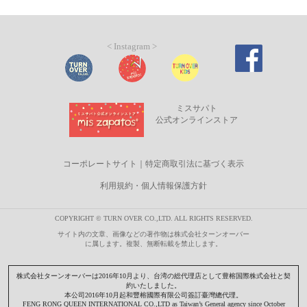
< Instagram >
ミスサパト
公式オンラインストア
コーポレートサイト
｜
特定商取引法に基づく表示
利用規約・個人情報保護方針
COPYRIGHT © TURN OVER CO.,LTD. ALL RIGHTS RESERVED.
サイト内の文章、画像などの著作物は株式会社ターンオーバー
に属します。複製、無断転載を禁止します。
株式会社ターンオーバーは2016年10月より、台湾の総代理店として豊榕国際株式会社と契
約いたしました。
本公司2016年10月起和豐榕國際有限公司簽訂臺灣總代理。
FENG RONG QUEEN INTERNATIONAL CO.,LTD as Taiwan’s General agency since October