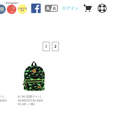
< Instagram >
ログイン
1
2
カジリ…
K-706 恐竜デイパ…
KIDS
MOMENTUM KIDS
）
¥3,500（+税）