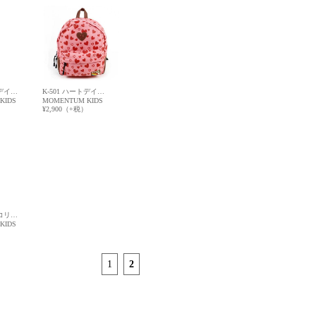
ーデイ…
K-501 ハートデイ…
KIDS
MOMENTUM KIDS
）
¥2,900（+税）
ネコリ…
KIDS
）
1
2